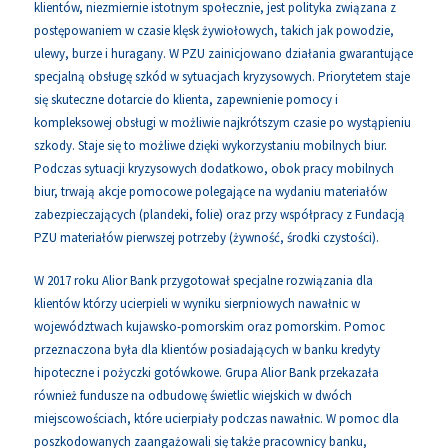
klientów, niezmiernie istotnym społecznie, jest polityka związana z
postępowaniem w czasie klęsk żywiołowych, takich jak powodzie,
ulewy, burze i huragany. W PZU zainicjowano działania gwarantujące
specjalną obsługę szkód w sytuacjach kryzysowych. Priorytetem staje
się skuteczne dotarcie do klienta, zapewnienie pomocy i
kompleksowej obsługi w możliwie najkrótszym czasie po wystąpieniu
szkody. Staje się to możliwe dzięki wykorzystaniu mobilnych biur.
Podczas sytuacji kryzysowych dodatkowo, obok pracy mobilnych
biur, trwają akcje pomocowe polegające na wydaniu materiałów
zabezpieczających (plandeki, folie) oraz przy współpracy z Fundacją
PZU materiałów pierwszej potrzeby (żywność, środki czystości).
W 2017 roku Alior Bank przygotował specjalne rozwiązania dla
klientów którzy ucierpieli w wyniku sierpniowych nawałnic w
województwach kujawsko-pomorskim oraz pomorskim. Pomoc
przeznaczona była dla klientów posiadających w banku kredyty
hipoteczne i pożyczki gotówkowe. Grupa Alior Bank przekazała
również fundusze na odbudowę świetlic wiejskich w dwóch
miejscowościach, które ucierpiały podczas nawałnic. W pomoc dla
poszkodowanych zaangażowali się także pracownicy banku,