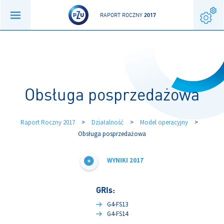
RAPORT ROCZNY
2017
Obsługa posprzedażowa
Raport Roczny 2017
>
Działalność
>
Model operacyjny
>
Obsługa posprzedażowa
WYNIKI 2017
GRIs:
G4-FS13
G4-FS14