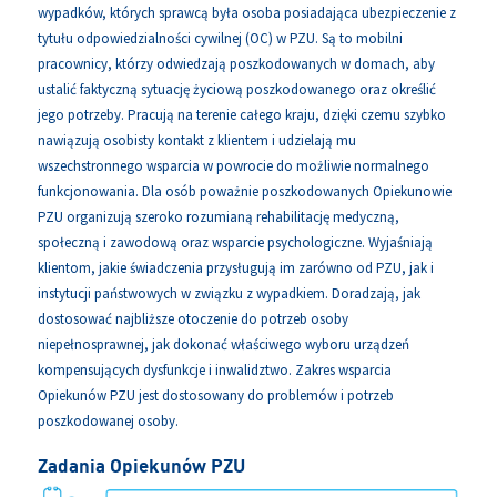
wypadków, których sprawcą była osoba posiadająca ubezpieczenie z
tytułu odpowiedzialności cywilnej (OC) w PZU. Są to mobilni
pracownicy, którzy odwiedzają poszkodowanych w domach, aby
ustalić faktyczną sytuację życiową poszkodowanego oraz określić
jego potrzeby. Pracują na terenie całego kraju, dzięki czemu szybko
nawiązują osobisty kontakt z klientem i udzielają mu
wszechstronnego wsparcia w powrocie do możliwie normalnego
funkcjonowania. Dla osób poważnie poszkodowanych Opiekunowie
PZU organizują szeroko rozumianą rehabilitację medyczną,
społeczną i zawodową oraz wsparcie psychologiczne. Wyjaśniają
klientom, jakie świadczenia przysługują im zarówno od PZU, jak i
instytucji państwowych w związku z wypadkiem. Doradzają, jak
dostosować najbliższe otoczenie do potrzeb osoby
niepełnosprawnej, jak dokonać właściwego wyboru urządzeń
kompensujących dysfunkcje i inwalidztwo. Zakres wsparcia
Opiekunów PZU jest dostosowany do problemów i potrzeb
poszkodowanej osoby.
Zadania Opiekunów PZU