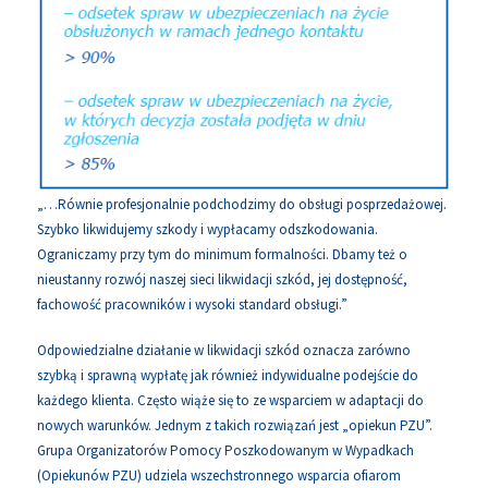
„…Równie profesjonalnie podchodzimy do obsługi posprzedażowej.
Szybko likwidujemy szkody i wypłacamy odszkodowania.
Ograniczamy przy tym do minimum formalności. Dbamy też o
nieustanny rozwój naszej sieci likwidacji szkód, jej dostępność,
fachowość pracowników i wysoki standard obsługi.”
Odpowiedzialne działanie w likwidacji szkód oznacza zarówno
szybką i sprawną wypłatę jak również indywidualne podejście do
każdego klienta. Często wiąże się to ze wsparciem w adaptacji do
nowych warunków. Jednym z takich rozwiązań jest „opiekun PZU”.
Grupa Organizatorów Pomocy Poszkodowanym w Wypadkach
(Opiekunów PZU) udziela wszechstronnego wsparcia ofiarom