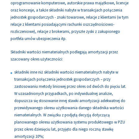
oprogramowanie komputerowe, autorskie prawa majątkowe, licencje
oraz koncesje, a także składniki nabyte w transakcjach połączenia
jednostek gospodarczych - znaki towarowe, relacje z klientami (w tym
relacje z klientami posiadającymi rachunki oszczędnościowo-
rozliczeniowe), relacje z brokerami, przyszłe zyski z zakupionego
portfela umów ubezpieczenia itp.
Składniki wartości niematerialnych podlegają amortyzacji przez
szacowany okres użyteczności:
składniki inne niż składniki wartości niematerialnych nabyte w
transakcjach połączenia jednostek gospodarczych – przy
zastosowaniu metody liniowej przez okres od dwóch do pięciu lat.
W uzasadnionych przypadkach, po indywidualnej analizie,
dopuszcza się stosowanie innej stawki amortyzacji adekwatnej do
przewidywanego okresu użytkowania danego składnika wartości
niematerialnych. W związku z podjętą decyzją dotyczącą
planowanego okresu użytkowania systemu produktowego w PZU
przez okres dziesięciu lat, przyjęto dla niego roczną stawkę
amortyzacji 10%;