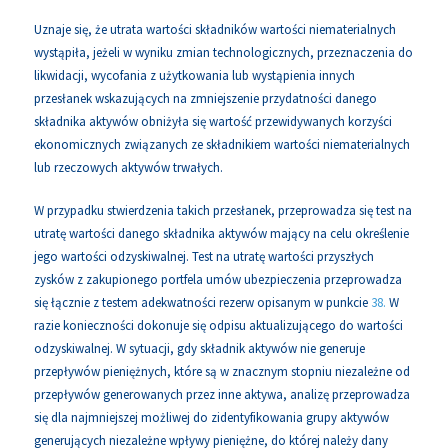
Uznaje się, że utrata wartości składników wartości niematerialnych
wystąpiła, jeżeli w wyniku zmian technologicznych, przeznaczenia do
likwidacji, wycofania z użytkowania lub wystąpienia innych
przesłanek wskazujących na zmniejszenie przydatności danego
składnika aktywów obniżyła się wartość przewidywanych korzyści
ekonomicznych związanych ze składnikiem wartości niematerialnych
lub rzeczowych aktywów trwałych.
W przypadku stwierdzenia takich przesłanek, przeprowadza się test na
utratę wartości danego składnika aktywów mający na celu określenie
jego wartości odzyskiwalnej. Test na utratę wartości przyszłych
zysków z zakupionego portfela umów ubezpieczenia przeprowadza
się łącznie z testem adekwatności rezerw opisanym w punkcie
38.
W
razie konieczności dokonuje się odpisu aktualizującego do wartości
odzyskiwalnej. W sytuacji, gdy składnik aktywów nie generuje
przepływów pieniężnych, które są w znacznym stopniu niezależne od
przepływów generowanych przez inne aktywa, analizę przeprowadza
się dla najmniejszej możliwej do zidentyfikowania grupy aktywów
generujących niezależne wpływy pieniężne, do której należy dany