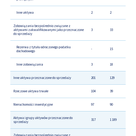
Inne aktywa
2
2
Zobowiązania bezpośrednio związane z
aktywami zakwalifikowanymi jako przeznaczone
3
33
do sprzedaży
Rezerwa z tytułu odroczonego podatku
-
15
dochodowego
Inne zobowiązania
3
18
Inne aktywa przeznaczone do sprzedaży
201
129
Rzeczowe aktywa trwałe
104
39
Nieruchomości inwestycyjne
97
90
Aktywa i grupy aktywów przeznaczone do
317
1 189
sprzedaży
Zobowiązania bezpośrednio związane z