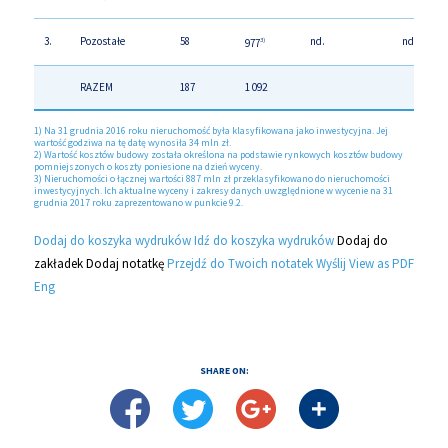
3.
Pozostałe
58
nd.
nd.
977
3)
RAZEM
187
1 092
1) Na 31 grudnia 2016 roku nieruchomość była klasyfikowana jako inwestycyjna. Jej
wartość godziwa na tę datę wynosiła 34 mln zł.
2) Wartość kosztów budowy została określona na podstawie rynkowych kosztów budowy
pomniejszonych o koszty poniesione na dzień wyceny.
3) Nieruchomości o łącznej wartości 887 mln zł przeklasyfikowano do nieruchomości
inwestycyjnych. Ich aktualne wyceny i zakresy danych uwzględnione w wycenie na 31
grudnia 2017 roku zaprezentowano w punkcie 9.2.
Dodaj do koszyka wydruków
Idź do koszyka wydruków
Dodaj do
zakładek
Dodaj notatkę
Przejdź do Twoich notatek
Wyślij
View as PDF
Eng
SHARE ON: