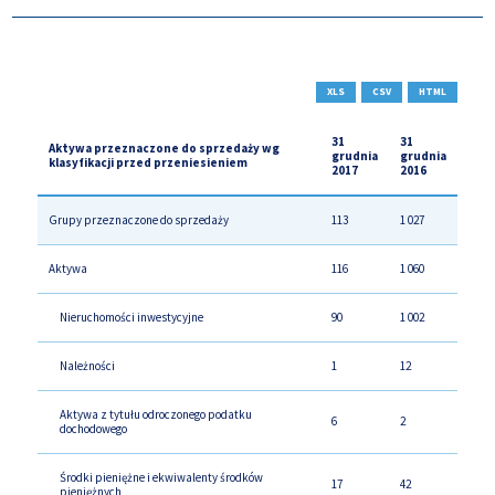
XLS
CSV
HTML
31
31
Aktywa przeznaczone do sprzedaży wg
grudnia
grudnia
klasyfikacji przed przeniesieniem
2017
2016
Grupy przeznaczone do sprzedaży
113
1 027
Aktywa
116
1 060
Nieruchomości inwestycyjne
90
1 002
Należności
1
12
Aktywa z tytułu odroczonego podatku
6
2
dochodowego
Środki pieniężne i ekwiwalenty środków
17
42
pieniężnych