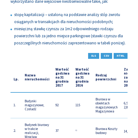
wykorzystano dane wejściowe nieobserwowalne takie, jak:
stopę kapitalizacji – ustaloną na podstawie analizy stóp zwrotu
osiąganych w transakcjach dla nieruchomości podobnych;
miesięczną stawkę czynszu za 1m2 odpowiedniego rodzaju
powierzchni lub za jedno miejsce parkingowe (stawki czynszu dla
poszczególnych nieruchomości zaprezentowano w tabeli poniżej).
XLS
CSV
HTML
Wartość
Wartość
Zakres 
godziwa
godziwa
niemożl
Nazwa
Rodzaj
na 31
na 31
zaobser
Lp.
nieruchomości
powierzchni
grudnia
grudnia
na 31 gr
2017
2016
2017
Biurowa w
Budynki
obiektach
6,50 - 9,00
1.
magazynowe,
92
115
magazynowych
2,80 - 3,50
Czeladź
Magazynowa
Budynek biurowy
w trakcie
Biurowa Koszty
2.
37
14,00 - 16,
1)
realizacji,
budowy
Wrocław