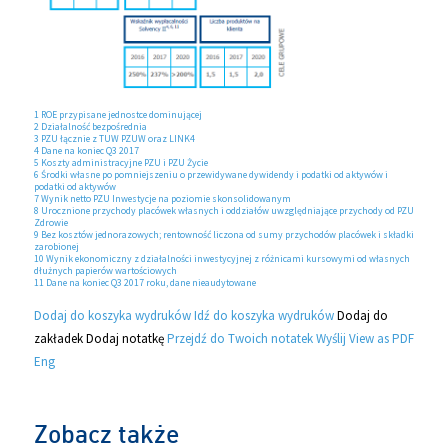
1 ROE przypisane jednostce dominującej
2 Działalność bezpośrednia
3 PZU łącznie z TUW PZUW oraz LINK4
4 Dane na koniec Q3 2017
5 Koszty administracyjne PZU i PZU Życie
6 Środki własne po pomniejszeniu o przewidywane dywidendy i podatki od aktywów i
podatki od aktywów
7 Wynik netto PZU Inwestycje na poziomie skonsolidowanym
8 Urocznione przychody placówek własnych i oddziałów uwzględniające przychody od PZU
Zdrowie
9 Bez kosztów jednorazowych; rentowność liczona od sumy przychodów placówek i składki
zarobionej
10 Wynik ekonomiczny z działalności inwestycyjnej z różnicami kursowymi od własnych
dłużnych papierów wartościowych
11 Dane na koniec Q3 2017 roku, dane nieaudytowane
Dodaj do koszyka wydruków
Idź do koszyka wydruków
Dodaj do
zakładek
Dodaj notatkę
Przejdź do Twoich notatek
Wyślij
View as PDF
Eng
Zobacz także